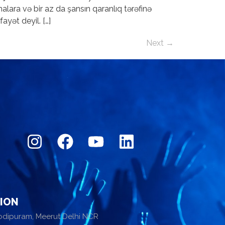
alara və bir az da şansın qaranlıq tərəfinə
yət deyil. […]
Next
→
ION
odipuram, Meerut Delhi NCR