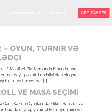
GET PASSES
Accommodation
Contact
– OYUN, TURNIR VƏ
LƏDÇI
ısınız? Mostbet Platformunda Kiberidmana
mar deyil, psixoloji dərinliyi olan bir qərar
ı bir sınaqdır. mostbet […]
OLL VE MASA SEÇIMI
o Canlı Kazino Oyunlarında Etiket, Bankroll ve
n burada strategiyaları, etiket qaydalarını və