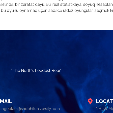
slində, bir zarafat deyil. Bu, real statistikaya, soyuq hesablam
 bu oyunu oynamaq üçün sadəcə ulduz oyunçuları seçmək kifa
“The North’s Loudest Roar.”
EMAIL
LOCAT
angeetam@shobhituniversity.ac.in
NH-58, M