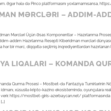
əm. Əgər hələ də Pinco platformasını yoxlamamısansa, https:
MAN MƏRCLƏRI – ADDIM-AD
ridman Mərcləri Üçün Əsas Komponentlər – Hazırlanma Proses
Addım-addım Hazırlanma Resepti Kiberidman mərcləri dünya
da hər bir mərc, diqqətlə seçilmiş inqrediyentlərdən hazırlanan 
YA LIQALARI – KOMANDA QU
anda Qurma Prosesi – Mostbet-də Fantaziya Turnirlərinin Növ
dmanı, xüsusilə kripto-kazino ekosistemində, oyunçulara real
verir. https://mostbet-giris-azerbaycan.net/ platformasında
[…]