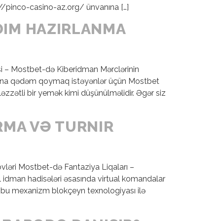
//pinco-casino-az.org/ ünvanına […]
DIM HAZIRLANMA
i – Mostbet-də Kiberidman Mərclərinin
sına qədəm qoymaq istəyənlər üçün Mostbet
ləzzətli bir yemək kimi düşünülməlidir. Əgər siz
RMA VƏ TURNIR
ləri Mostbet-də Fantaziya Liqaları –
 idman hadisələri əsasında virtual komandalar
 bu mexanizm blokçeyn texnologiyası ilə