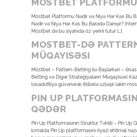
MOSTBET PLATFORMU 
Mostbet Platformu Nədir və Niyə Hər Kəs Bu 
Nədir və Niyə Hər Kəs Bu Barədə Danışır? İnterne
Mostbet də bu siyahıda öz yerini tutur […]
MOSTBET-DƏ PATTERN
MÜQAYISƏSI
Mostbet – Pattern-Betting ilə Başlarkən – Əsa
Betting və Digər Strategiyaların Müqayisəsi Ka
təsadüfiliyə güvənərək itkilərlə üzləşir, lakin
PIN UP PLATFORMASIN
QƏDƏR
Pin Up Platformasının Struktur Təhlili – Pin Up
icmalda Pin Up platformasını riyazi ehtimal nəz