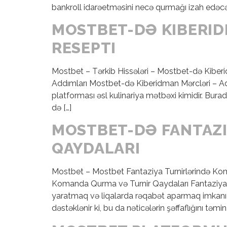
bankroll idarəetməsini necə qurmağı izah edəc
MOSTBET-DƏ KIBERID
RESEPTI
Mostbet – Tərkib Hissələri – Mostbet-də Kibe
Addımları Mostbet-də Kiberidman Mərcləri – 
platforması əsl kulinariya mətbəxi kimidir. Bura
də […]
MOSTBET-DƏ FANTAZI
QAYDALARI
Mostbet – Mostbet Fantaziya Turnirlərində Kom
Komanda Qurma və Turnir Qaydaları Fantaziya i
yaratmaq və liqalarda rəqabət aparmaq imkanı 
dəstəklənir ki, bu da nəticələrin şəffaflığını təmin 